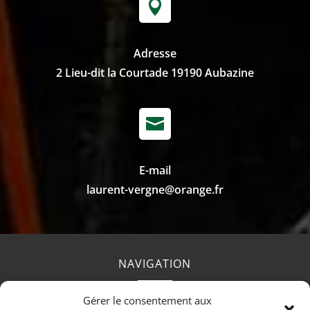

Adresse
2 Lieu-dit la Courtade 19190 Aubazine

E-mail
laurent-vergne@orange.fr
NAVIGATION
Gérer le consentement aux
Accueil
Contact
Mentions Légales