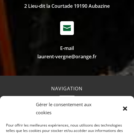
2 Lieu-dit la Courtade 19190 Aubazine

E-mail
laurent-vergne@orange.fr
NAVIGATION
Gérer le consentement aux
Accueil
Contact
Mentions Légales
cookies
Pour offrir les meilleures expériences, nous utilisons des technologies
telles que les cookies pour stocker et/ou accéder aux informations des
RÉALISATION